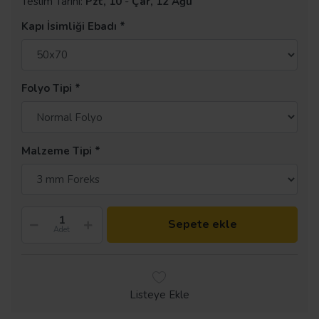
Teslim Tarihi:
Pzt, 10
-
Çar, 12 Ağu
Kapı İsimliği Ebadı
Folyo Tipi
Malzeme Tipi
Sepete ekle
Adet
Listeye Ekle