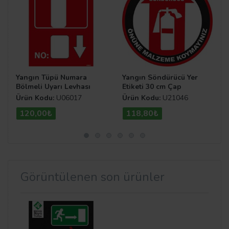
Yangın Tüpü Numara
Yangın Söndürücü Yer
Bölmeli Uyarı Levhası
Etiketi 30 cm Çap
Ürün Kodu:
U06017
Ürün Kodu:
U21046
120,00₺
118,80₺
Görüntülenen son ürünler