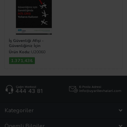
İş Güvenliği Afişi -
Güvenliğiniz İçin
Gerektiğinde Acil Çıkış
Ürün Kodu:
U20060
Yollarını Kullanın
1.371,43₺
Kategoriler
Önemli Bilgiler