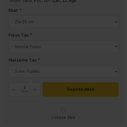
Teslim Tarihi:
Pzt, 10
-
Çar, 12 Ağu
Ebat
Folyo Tipi
Malzeme Tipi
Sepete ekle
Adet
Listeye Ekle