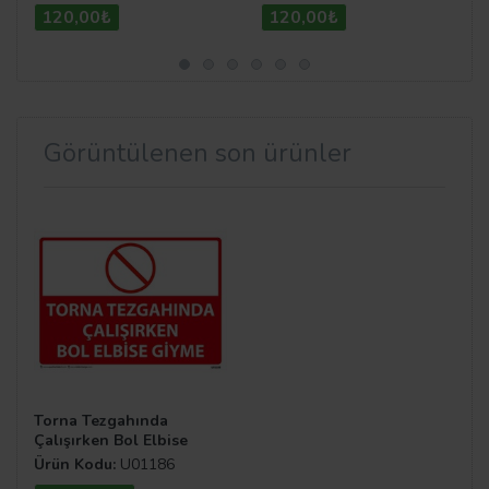
120,00₺
120,00₺
Görüntülenen son ürünler
Torna Tezgahında
Çalışırken Bol Elbise
Giyme Uyarı Levhası
Ürün Kodu:
U01186