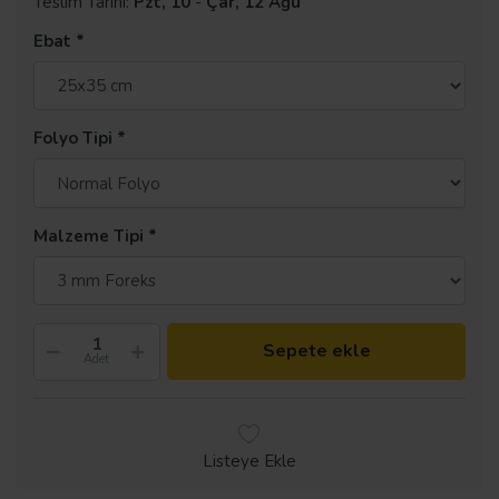
Teslim Tarihi:
Pzt, 10
-
Çar, 12 Ağu
Ebat
Folyo Tipi
Malzeme Tipi
Sepete ekle
Adet
Listeye Ekle