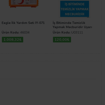
Eagle İlk Yardım Seti IY-071
İş Bitiminde Temizlik
Yapmak Mecburidir Uyarı
Levhası
Ürün Kodu:
46034
Ürün Kodu:
U03111
1.008,32₺
120,00₺