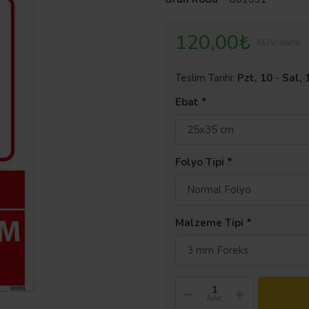
120,00₺
KDV dahil
Teslim Tarihi:
Pzt, 10
-
Sal, 
Ebat
25x35 cm
Folyo Tipi
Normal Folyo
Malzeme Tipi
3 mm Foreks
Adet