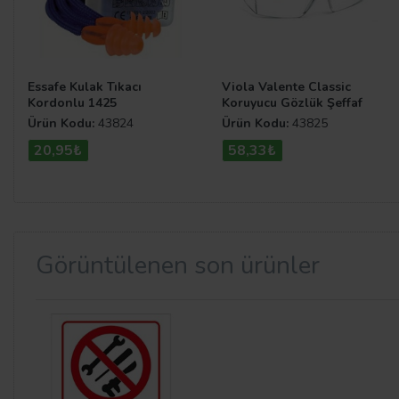
Essafe Kulak Tıkacı
Viola Valente Classic
Kordonlu 1425
Koruyucu Gözlük Şeffaf
Ürün Kodu:
43824
Ürün Kodu:
43825
20,95₺
58,33₺
Görüntülenen son ürünler