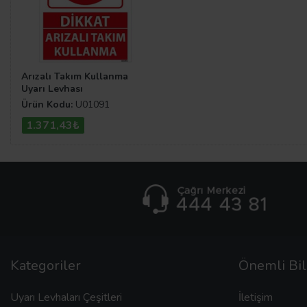
Arızalı Takım Kullanma
Uyarı Levhası
Ürün Kodu:
U01091
1.371,43₺
Kategoriler
Önemli Bil
Uyarı Levhaları Çeşitleri
İletişim