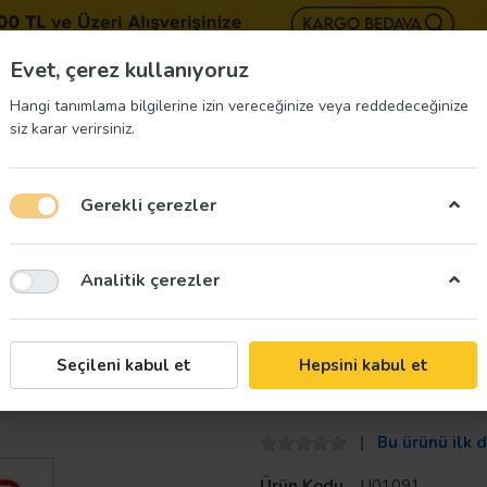
BIZE 
Evet, çerez kullanıyoruz
Hangi tanımlama bilgilerine izin vereceğinize veya reddedeceğinize
siz karar verirsiniz.
Gerekli çerezler
üvenliği Etiketleri
İş Güvenliği Ekipmanları
İş G
Analitik çerezler
rı Levhası
Taroks
Seçileni kabul et
Hepsini kabul et
Arızalı Takım K
Bu ürünü ilk 
Ürün Kodu
U01091