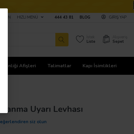
ULAŞIN
HIZLI MENÜ
444 43 81
BLOG
GIRIŞ YAP
İstek
Alışveriş
Liste
Sepet
üvenliği Afişleri
Talimatlar
Kapı İsimlikleri
ullanma Uyarı Levhası
değerlendiren siz olun