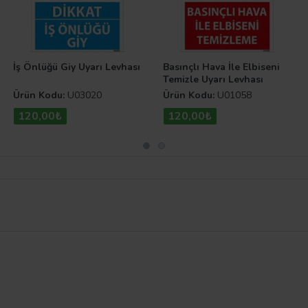
İş Önlüğü Giy Uyarı Levhası
Basınçlı Hava İle Elbiseni
Temizle Uyarı Levhası
Ürün Kodu:
U03020
Ürün Kodu:
U01058
120,00₺
120,00₺