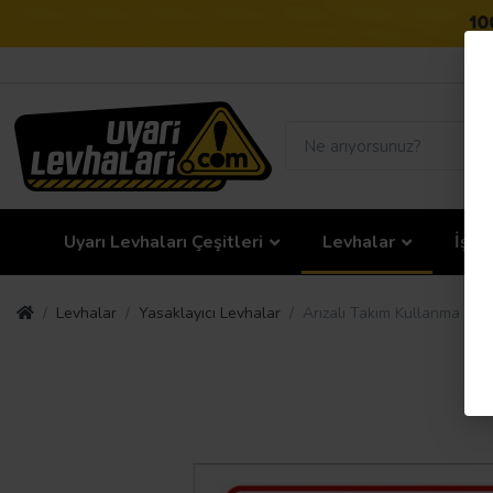
Uyarı Levhaları Çeşitleri
Levhalar
İş G
Levhalar
Yasaklayıcı Levhalar
Arızalı Takım Kullanma Uya