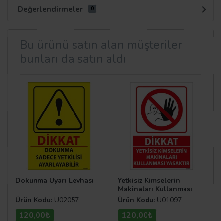
Değerlendirmeler
0
Bu ürünü satın alan müşteriler
bunları da satın aldı
Dokunma Uyarı Levhası
Yetkisiz Kimselerin
Makinaları Kullanması
Yasaktır Uyarı Levhası
Ürün Kodu:
U02057
Ürün Kodu:
U01097
120,00₺
120,00₺