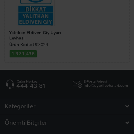
Yalıtkan Eldiven Giy Uyarı
Levhası
Ürün Kodu:
U03029
1.371,43₺
Kategoriler
Önemli Bilgiler