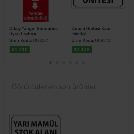
Dikey Yangın Söndürücü
Dolum Ünitesi Kapı
Uyarı Levhası
İsimliği
Ürün Kodu:
U06022
Ürün Kodu:
U08140
61,71₺
17,12₺
Görüntülenen son ürünler