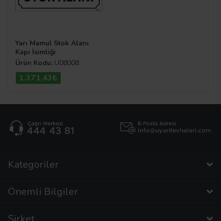
Yarı Mamul Stok Alanı
Kapı İsimliği
Ürün Kodu:
U08008
1.371,43₺
Kategoriler
Önemli Bilgiler
Şirket