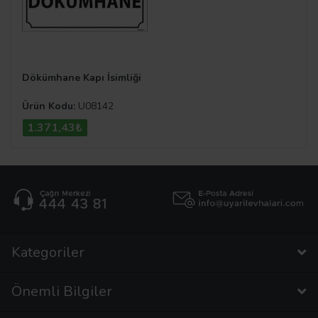
Dökümhane Kapı İsimliği
Ürün Kodu:
U08142
1.371,43₺
Kategoriler
Önemli Bilgiler