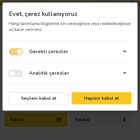
Evet, çerez kullanıyoruz
Hangi tanımlama bilgilerine izin vereceğinize veya reddedeceğinize
siz karar verirsiniz.
Menü
Giriş yap
İstek listesi
Sepet
Gerekli çerezler
İnşaat Şantiye İle Uyarı Levhaları
Analitik çerezler
3
üründen
1-3
arası
İnşaat Şantiye İle Uyarı Levhaları uygun fiyat ve hızlı
Seçileni kabul et
Hepsini kabul et
teslimat avantajı ile Uyarı Levhaları.com'da
Filtre
Sırala