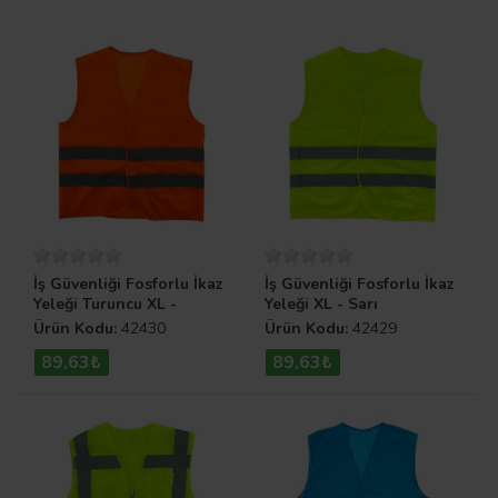
İş Güvenliği Fosforlu İkaz
İş Güvenliği Fosforlu İkaz
Yeleği Turuncu XL -
Yeleği XL - Sarı
Turuncu
Ürün Kodu:
42430
Ürün Kodu:
42429
89,63₺
89,63₺