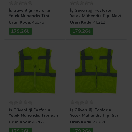
İş Güvenliği Fosforlu
İş Güvenliği Fosforlu
Yelek Mühendis Tipi
Yelek Mühendis Tipi Mavi
Turuncu XL
XL
Ürün Kodu:
45876
Ürün Kodu:
46212
179,26₺
179,26₺
İş Güvenliği Fosforlu
İş Güvenliği Fosforlu
Yelek Mühendis Tipi Sarı
Yelek Mühendis Tipi Sarı
XXL
L
Ürün Kodu:
46765
Ürün Kodu:
46764
179,26₺
179,26₺