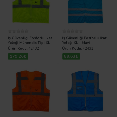
İş Güvenliği Fosforlu İkaz
İş Güvenliği Fosforlu İkaz
Yeleği Mühendis Tipi XL -
Yeleği XL - Mavi
Sarı
Ürün Kodu:
42432
Ürün Kodu:
42431
179,26₺
89,63₺