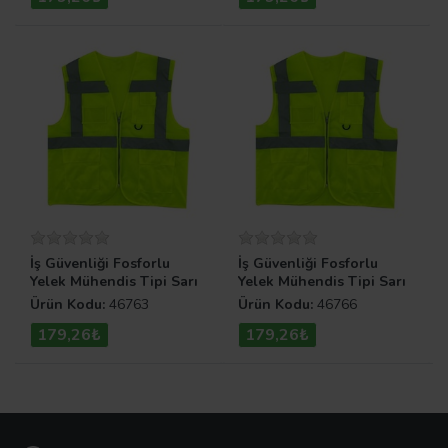
İş Güvenliği Fosforlu
İş Güvenliği Fosforlu
Yelek Mühendis Tipi Sarı
Yelek Mühendis Tipi Sarı
M
S
Ürün Kodu:
46763
Ürün Kodu:
46766
179,26₺
179,26₺