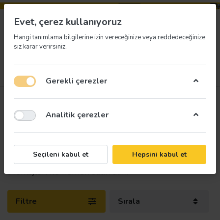
Evet, çerez kullanıyoruz
Hangi tanımlama bilgilerine izin vereceğinize veya reddedeceğinize
siz karar verirsiniz.
Menü
Giriş yap
İstek listesi
Sepet
Gerekli çerezler
İş Güvenliği Kıyafetleri
Analitik çerezler
10
üründen
1-10
arası
Fosforlu yelekler, iş güvenliği yeleği ve diğer tüm iş
Seçileni kabul et
Hepsini kabul et
güvenliği kıyafetlerini hemen inceleyin. Uygun fiyat
avantajları ile hemen satın alın.
Filtre
Sırala