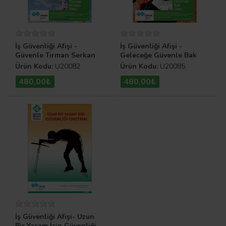
İş Güvenliği Afişi -
İş Güvenliği Afişi -
Güvenle Tırman Serkan
Geleceğe Güvenle Bak
Usta
Usta
Ürün Kodu:
U20082
Ürün Kodu:
U20085
480,00₺
480,00₺
İş Güvenliği Afişi- Uzun
Bir Yaşam İçin Güvenliği