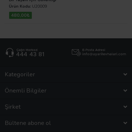
Unutma
Ürün Kodu:
U20009
480,00₺
Kategoriler
Önemli Bilgiler
Şirket
Bültene abone ol