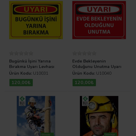
Bugünkü İşini Yarına
Evde Bekleyenin
Bırakma Uyarı Levhası
Olduğunu Unutma Uyarı
Levhası
Ürün Kodu:
U10031
Ürün Kodu:
U10040
120,00₺
120,00₺