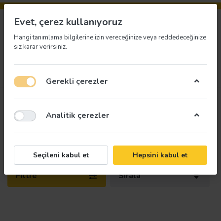
Evet, çerez kullanıyoruz
Hangi tanımlama bilgilerine izin vereceğinize veya reddedeceğinize
siz karar verirsiniz.
Menü
Giriş yap
İstek listesi
Sepet
Gerekli çerezler
Motivasyon Uyarı Levhaları
Analitik çerezler
5
üründen
1-5
arası
Motivasyon Uyarı Levhaları
Seçileni kabul et
Hepsini kabul et
Filtre
Sırala