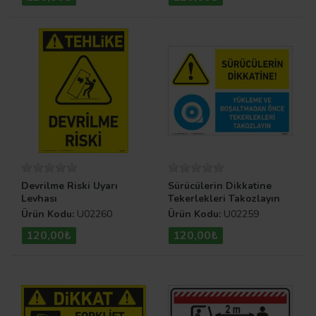
Devrilme Riski Uyarı
Sürücülerin Dikkatine
Levhası
Tekerlekleri Takozlayın
Uyarı Levhası
Ürün Kodu:
U02260
Ürün Kodu:
U02259
120,00₺
120,00₺