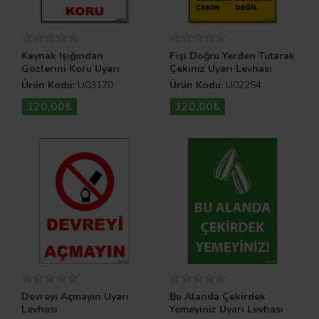
Kaynak Işığından
Fişi Doğru Yerden Tutarak
Gözlerini Koru Uyarı
Çekiniz Uyarı Levhası
Levhası
Ürün Kodu:
U03170
Ürün Kodu:
U02254
120,00₺
120,00₺
Devreyi Açmayın Uyarı
Bu Alanda Çekirdek
Levhası
Yemeyiniz Uyarı Levhası