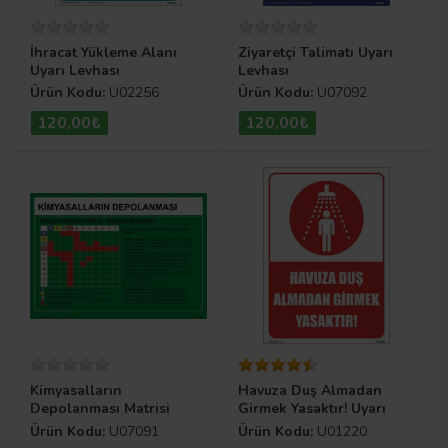
İhracat Yükleme Alanı
Ziyaretçi Talimatı Uyarı
Uyarı Levhası
Levhası
Ürün Kodu:
U02256
Ürün Kodu:
U07092
120,00₺
120,00₺
Kimyasalların
Havuza Duş Almadan
Depolanması Matrisi
Girmek Yasaktır! Uyarı
Uyarı Levhası
Levhası
Ürün Kodu:
U07091
Ürün Kodu:
U01220