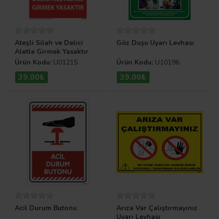
Ateşli Silah ve Delici
Göz Duşu Uyarı Levhası
Aletle Girmek Yasaktır
Ürün Kodu:
U01215
Ürün Kodu:
U10196
39,00₺
39,00₺
Acil Durum Butonu
Arıza Var Çalıştırmayınız
Uyarı Levhası