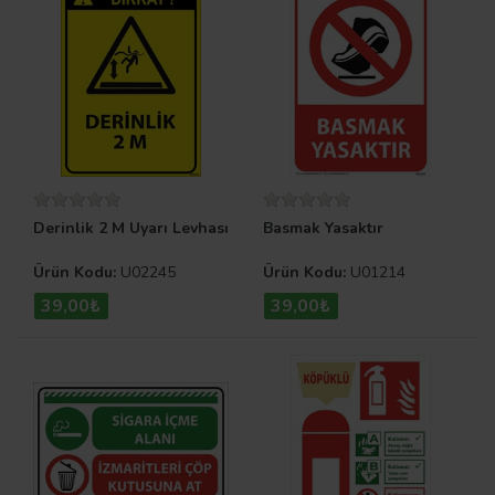
Derinlik 2 M Uyarı Levhası
Basmak Yasaktır
Ürün Kodu:
U02245
Ürün Kodu:
U01214
39,00₺
39,00₺