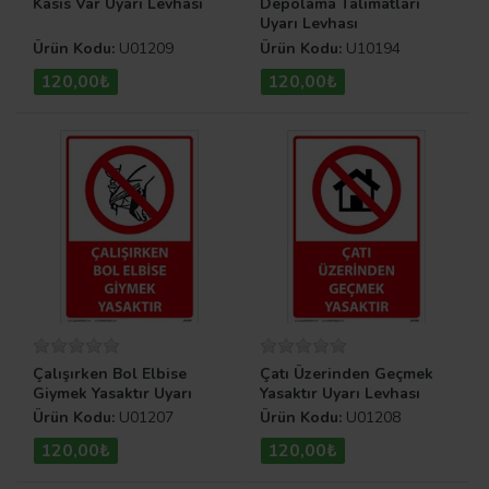
Kasis Var Uyarı Levhası
Depolama Talimatları
Uyarı Levhası
Ürün Kodu:
U01209
Ürün Kodu:
U10194
120,00₺
120,00₺
Çalışırken Bol Elbise
Çatı Üzerinden Geçmek
Giymek Yasaktır Uyarı
Yasaktır Uyarı Levhası
Levhası
Ürün Kodu:
U01207
Ürün Kodu:
U01208
120,00₺
120,00₺