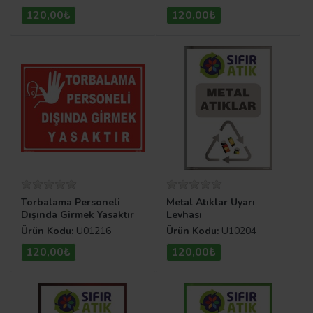
120,00₺
120,00₺
Torbalama Personeli
Metal Atıklar Uyarı
Dışında Girmek Yasaktır
Levhası
Uyarı Levhası
Ürün Kodu:
U01216
Ürün Kodu:
U10204
120,00₺
120,00₺