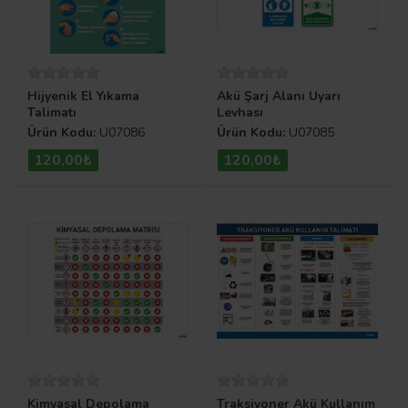
Hijyenik El Yıkama
Akü Şarj Alanı Uyarı
Talimatı
Levhası
Ürün Kodu:
U07086
Ürün Kodu:
U07085
120,00₺
120,00₺
Kimyasal Depolama
Traksiyoner Akü Kullanım