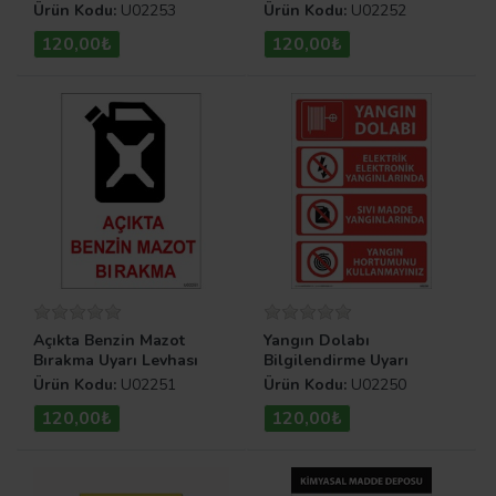
Ürün Kodu:
U02253
Ürün Kodu:
U02252
120,00₺
120,00₺
Açıkta Benzin Mazot
Yangın Dolabı
Bırakma Uyarı Levhası
Bilgilendirme Uyarı
Levhası
Ürün Kodu:
U02251
Ürün Kodu:
U02250
120,00₺
120,00₺