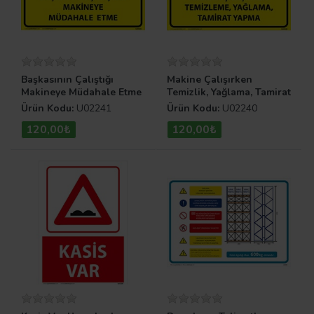
Başkasının Çalıştığı
Makine Çalışırken
Makineye Müdahale Etme
Temizlik, Yağlama, Tamirat
Uyarı Levhası
Yapma Uyarı Levhası
Ürün Kodu:
U02241
Ürün Kodu:
U02240
120,00₺
120,00₺