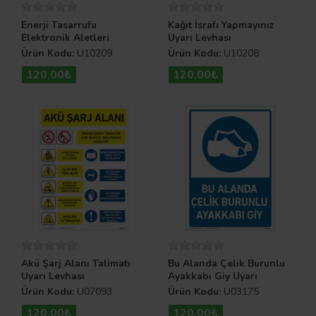
Enerji Tasarrufu
Kağıt İsrafı Yapmayınız
Elektronik Aletleri
Uyarı Levhası
Kapatınız Uyarı Levhası
Ürün Kodu:
U10209
Ürün Kodu:
U10208
120,00₺
120,00₺
Akü Şarj Alanı Talimatı
Bu Alanda Çelik Burunlu
Uyarı Levhası
Ayakkabı Giy Uyarı
Levhası
Ürün Kodu:
U07093
Ürün Kodu:
U03175
120,00₺
120,00₺