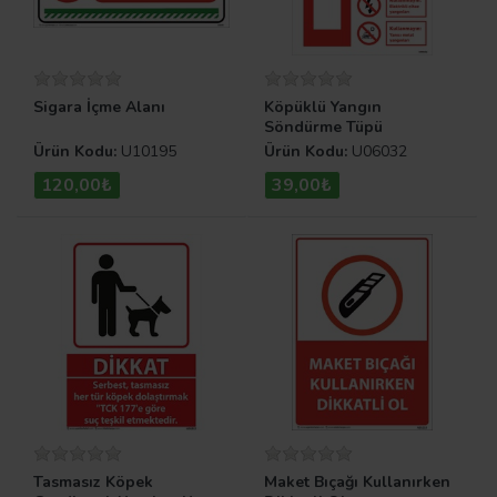
Sigara İçme Alanı
Köpüklü Yangın
Söndürme Tüpü
Nerelerde Kullanılır
Ürün Kodu:
U10195
Ürün Kodu:
U06032
120,00₺
39,00₺
Tasmasız Köpek
Maket Bıçağı Kullanırken