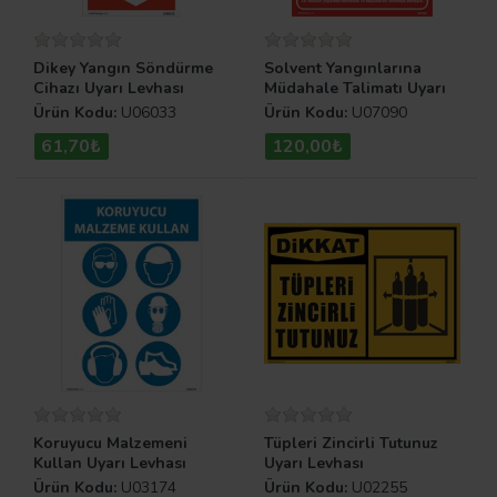
Dikey Yangın Söndürme
Solvent Yangınlarına
Cihazı Uyarı Levhası
Müdahale Talimatı Uyarı
Levhası
Ürün Kodu:
U06033
Ürün Kodu:
U07090
61,70₺
120,00₺
Koruyucu Malzemeni
Tüpleri Zincirli Tutunuz
Kullan Uyarı Levhası
Uyarı Levhası
Ürün Kodu:
U03174
Ürün Kodu:
U02255