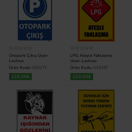
Otopark Çıkış Uyarı
LPG Ateşle Yaklaşma
Levhası
Uyarı Levhası
Ürün Kodu:
U03171
Ürün Kodu:
U10197
120,00₺
120,00₺