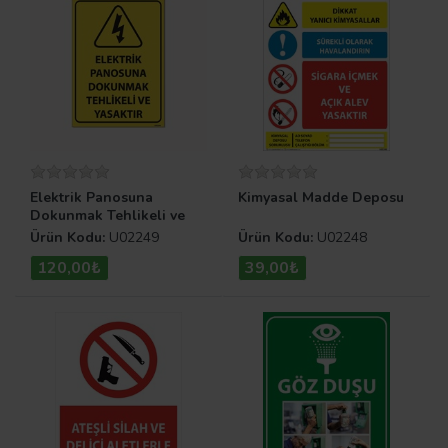
Elektrik Panosuna
Kimyasal Madde Deposu
Dokunmak Tehlikeli ve
Yasaktır Uyarı Levhası
Ürün Kodu:
U02249
Ürün Kodu:
U02248
120,00₺
39,00₺