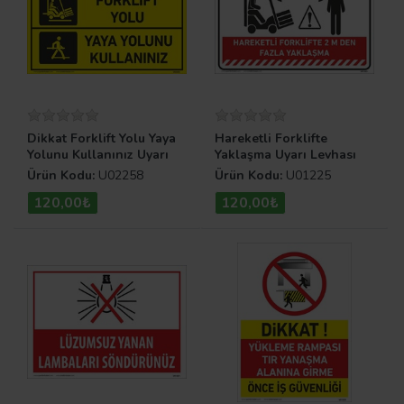
Dikkat Forklift Yolu Yaya
Hareketli Forklifte
Yolunu Kullanınız Uyarı
Yaklaşma Uyarı Levhası
Levhası
Ürün Kodu:
U02258
Ürün Kodu:
U01225
120,00₺
120,00₺