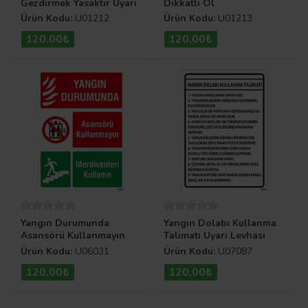
Gezdirmek Yasaktır Uyarı
Dikkatli Ol
Levhası
Ürün Kodu:
U01212
Ürün Kodu:
U01213
120,00₺
120,00₺
Yangın Durumunda
Yangın Dolabı Kullanma
Asansörü Kullanmayın
Talimatı Uyarı Levhası
Merdivenleri Kullanın
Ürün Kodu:
U06031
Ürün Kodu:
U07087
Uyarı Levhası
120,00₺
120,00₺