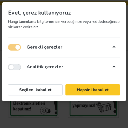
Evet, çerez kullanıyoruz
Hangi tanımlama bilgilerine izin vereceğinize veya reddedeceğinize
siz karar verirsiniz.
2
Menü
Giriş yap
İstek listesi
Sepet
Gerekli çerezler
Neler Yeni
RSS
Analitik çerezler
Seçileni kabul et
Hepsini kabul et