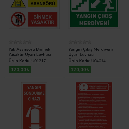
Yük Asansörü Binmek
Yangın Çıkış Merdiveni
Yasaktır Uyarı Levhası
Uyarı Levhası
Ürün Kodu:
U01217
Ürün Kodu:
U04014
120,00₺
120,00₺