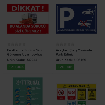
Bu Alanda Sürücü Sizi
Araçları Çıkış Yönünde
Göremez Uyarı Levhası
Park Ediniz
Ürün Kodu:
U02244
Ürün Kodu:
U03169
120,00₺
120,00₺