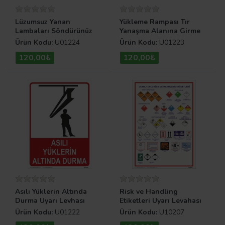
Lüzumsuz Yanan
Yükleme Rampası Tır
Lambaları Söndürünüz
Yanaşma Alanına Girme
Uyarı Levhası
Uyarı Levhası
Ürün Kodu:
U01224
Ürün Kodu:
U01223
120,00₺
120,00₺
Asılı Yüklerin Altında
Risk ve Handling
Durma Uyarı Levhası
Etiketleri Uyarı Levahası
Ürün Kodu:
U01222
Ürün Kodu:
U10207