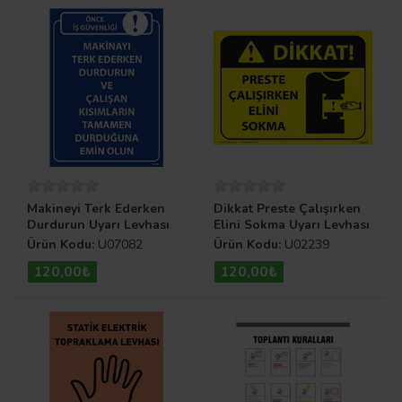
Makineyi Terk Ederken
Dikkat Preste Çalışırken
Durdurun Uyarı Levhası
Elini Sokma Uyarı Levhası
Ürün Kodu:
U07082
Ürün Kodu:
U02239
120,00₺
120,00₺