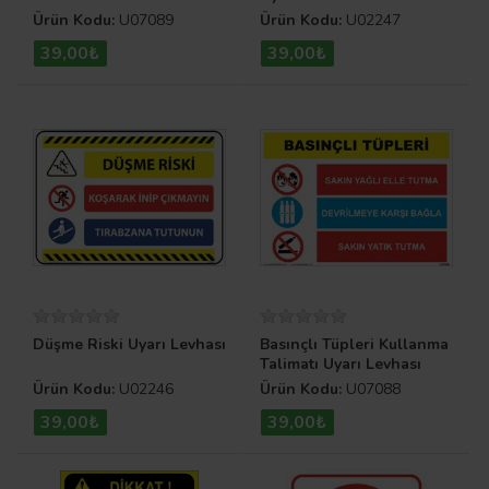
Ürün Kodu:
U07089
Ürün Kodu:
U02247
39,00₺
39,00₺
Düşme Riski Uyarı Levhası
Basınçlı Tüpleri Kullanma
Talimatı Uyarı Levhası
Ürün Kodu:
U02246
Ürün Kodu:
U07088
39,00₺
39,00₺