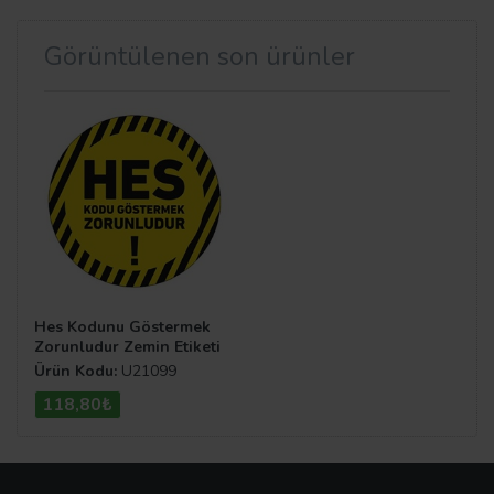
Görüntülenen son ürünler
Hes Kodunu Göstermek
Zorunludur Zemin Etiketi
30 cm
Ürün Kodu:
U21099
118,80₺