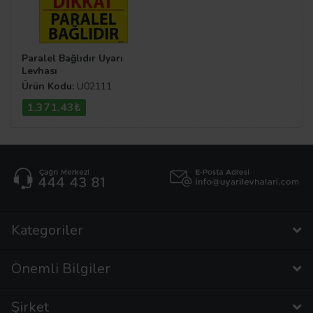
Paralel Bağlıdır Uyarı
Levhası
Ürün Kodu:
U02111
1.371,43₺
Kategoriler
Önemli Bilgiler
Şirket