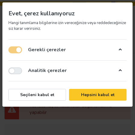
Evet, çerez kullanıyoruz
Hangi tanımlama bilgilerine izin vereceğinize veya reddedeceğinize
siz karar verirsiniz.
Menü
Giriş yap
İstek listesi
Sepet
Gerekli çerezler
Ürün
Sosyal Mesafeyi
Analitik çerezler
değerlendirmeleri
Koruyalım Ayak İzi
Yer Etiketi Kare Mavi
Çerçeveli U21080
Seçileni kabul et
Hepsini kabul et
Yalnızca kayıtlı kullanıcılar değerlendirme
yapabilir