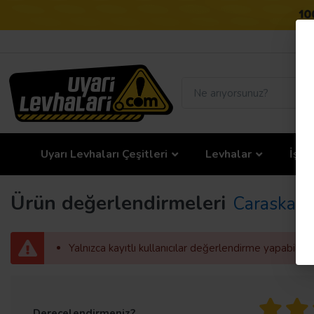
Uyarı Levhaları Çeşitleri
Levhalar
İş G
Ürün değerlendirmeleri
Caraskal 
Yalnızca kayıtlı kullanıcılar değerlendirme yapabilir
Derecelendirmeniz?