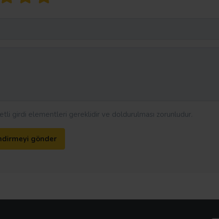
aretli girdi elementleri gereklidir ve doldurulması zorunludur.
ndirmeyi gönder