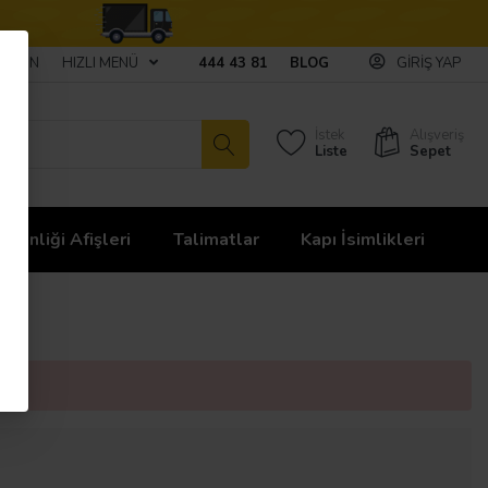
ULAŞIN
HIZLI MENÜ
444 43 81
BLOG
GIRIŞ YAP
İstek
Alışveriş
Liste
Sepet
üvenliği Afişleri
Talimatlar
Kapı İsimlikleri