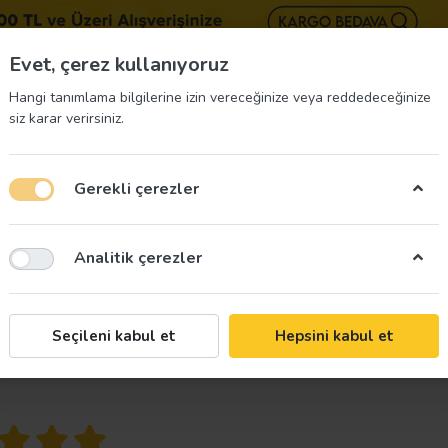
BIZE 
Evet, çerez kullanıyoruz
Hangi tanımlama bilgilerine izin vereceğinize veya reddedeceğinize
siz karar verirsiniz.
Gerekli çerezler
üvenliği Etiketleri
İş Güvenliği Ekipmanları
İş G
Analitik çerezler
Altında Durma Uyarı Levhası
Seçileni kabul et
Hepsini kabul et