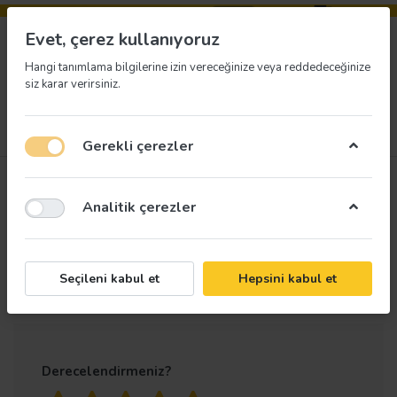
Evet, çerez kullanıyoruz
Hangi tanımlama bilgilerine izin vereceğinize veya reddedeceğinize
siz karar verirsiniz.
Menü
Giriş yap
İstek listesi
Sepet
Gerekli çerezler
Ürün
Galoş Bulunduğu Yer
Analitik çerezler
değerlendirmeleri
Uyarı Levhası
Yalnızca kayıtlı kullanıcılar değerlendirme
Seçileni kabul et
Hepsini kabul et
yapabilir
Derecelendirmeniz?