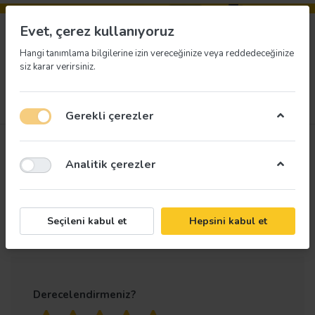
Evet, çerez kullanıyoruz
Hangi tanımlama bilgilerine izin vereceğinize veya reddedeceğinize
siz karar verirsiniz.
Menü
Giriş yap
İstek listesi
Sepet
Gerekli çerezler
Ürün
Kullanım Kitapçığını
Analitik çerezler
değerlendirmeleri
Oku Uyarı Levhası
Yalnızca kayıtlı kullanıcılar değerlendirme
Seçileni kabul et
Hepsini kabul et
yapabilir
Derecelendirmeniz?