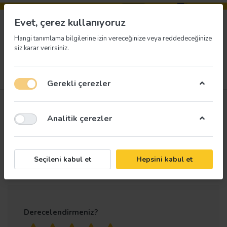
Evet, çerez kullanıyoruz
Hangi tanımlama bilgilerine izin vereceğinize veya reddedeceğinize
siz karar verirsiniz.
Menü
Giriş yap
İstek listesi
Sepet
Gerekli çerezler
Ürün
Essafe Baret Vidalı
Analitik çerezler
değerlendirmeleri
Turuncu GE1548T
Yalnızca kayıtlı kullanıcılar değerlendirme
Seçileni kabul et
Hepsini kabul et
yapabilir
Derecelendirmeniz?