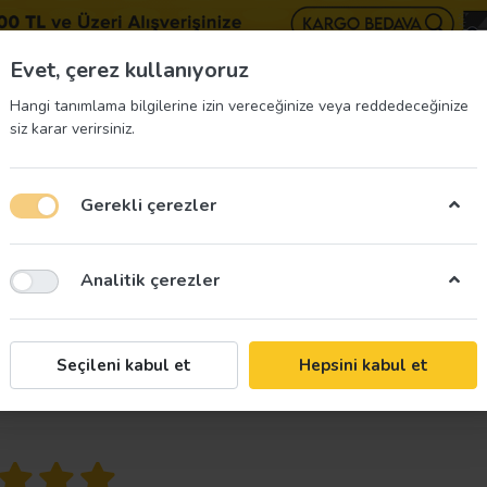
BIZE 
Evet, çerez kullanıyoruz
Hangi tanımlama bilgilerine izin vereceğinize veya reddedeceğinize
siz karar verirsiniz.
Gerekli çerezler
üvenliği Etiketleri
İş Güvenliği Ekipmanları
İş G
Analitik çerezler
Yardım Seti IY-071
Seçileni kabul et
Hepsini kabul et