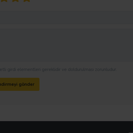
aretli girdi elementleri gereklidir ve doldurulması zorunludur.
ndirmeyi gönder