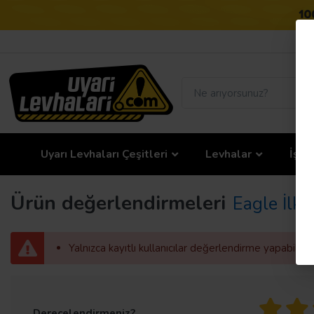
Uyarı Levhaları Çeşitleri
Levhalar
İş G
Ürün değerlendirmeleri
Eagle İlk 
Yalnızca kayıtlı kullanıcılar değerlendirme yapabilir
Derecelendirmeniz?