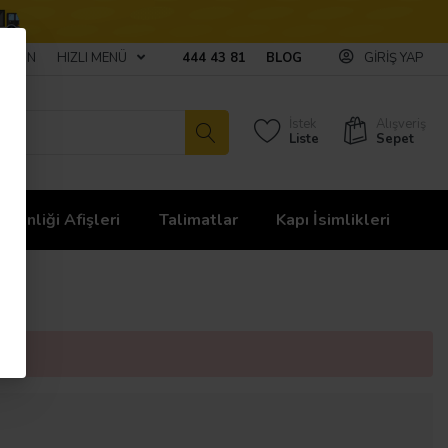
ULAŞIN
HIZLI MENÜ
444 43 81
BLOG
GIRIŞ YAP
İstek
Alışveriş
Liste
Sepet
üvenliği Afişleri
Talimatlar
Kapı İsimlikleri