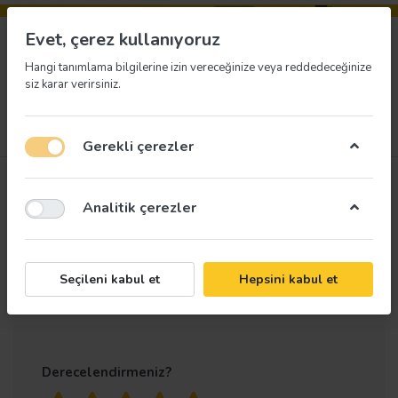
Evet, çerez kullanıyoruz
Hangi tanımlama bilgilerine izin vereceğinize veya reddedeceğinize
siz karar verirsiniz.
Menü
Giriş yap
İstek listesi
Sepet
Gerekli çerezler
Ürün
Cam Atıklar Uyarı
Analitik çerezler
değerlendirmeleri
Levhası
Yalnızca kayıtlı kullanıcılar değerlendirme
Seçileni kabul et
Hepsini kabul et
yapabilir
Derecelendirmeniz?