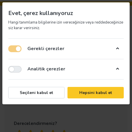
Evet, çerez kullanıyoruz
Hangi tanımlama bilgilerine izin vereceğinize veya reddedeceğinize
siz karar verirsiniz.
Menü
Giriş yap
İstek listesi
Sepet
Gerekli çerezler
Ürün
5S Kolaylıktır Kılıç
Analitik çerezler
değerlendirmeleri
Flama
Yalnızca kayıtlı kullanıcılar değerlendirme
Seçileni kabul et
Hepsini kabul et
yapabilir
Derecelendirmeniz?