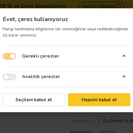
BIZE 
Evet, çerez kullanıyoruz
Hangi tanımlama bilgilerine izin vereceğinize veya reddedeceğinize
siz karar verirsiniz.
Gerekli çerezler
üvenliği Etiketleri
İş Güvenliği Ekipmanları
İş G
Analitik çerezler
ratörü Baret Etiketi 3 Cm Çap
Taroks
Seçileni kabul et
Hepsini kabul et
Sertifikalı Vin
Bu ürünü ilk 
Ürün Kodu
U21021