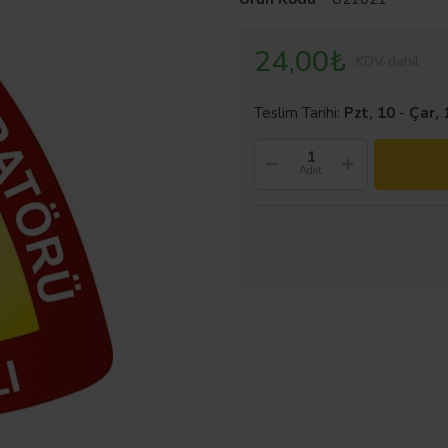
24,00₺
KDV dahil
Teslim Tarihi:
Pzt, 10
-
Çar, 
Adet