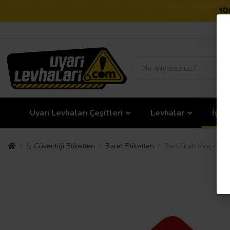
Uyarı Levhaları Çeşitleri
Levhalar
İş G
İş Güvenliği Etiketleri
Baret Etiketleri
Sertifikalı Vinç Ope