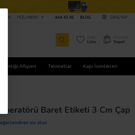
ULAŞIN
HIZLI MENÜ
444 43 81
BLOG
GIRIŞ YAP
İstek
Alışveriş
Liste
Sepet
üvenliği Afişleri
Talimatlar
Kapı İsimlikleri
ç Operatörü Baret Etiketi 3 Cm Çap
değerlendiren siz olun