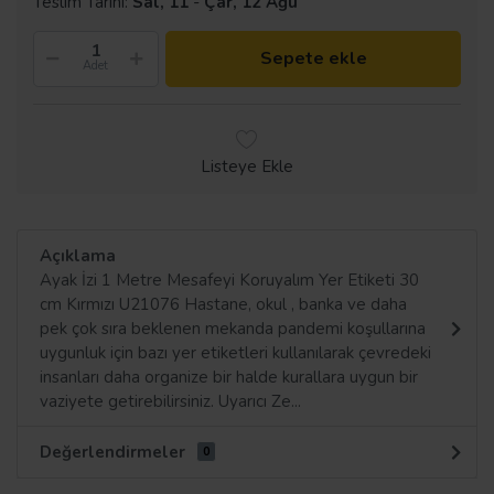
Teslim Tarihi:
Sal, 11
-
Çar, 12 Ağu
Sepete ekle
Adet
Listeye Ekle
Açıklama
Ayak İzi 1 Metre Mesafeyi Koruyalım Yer Etiketi 30
cm Kırmızı U21076 Hastane, okul , banka ve daha
pek çok sıra beklenen mekanda pandemi koşullarına
uygunluk için bazı yer etiketleri kullanılarak çevredeki
insanları daha organize bir halde kurallara uygun bir
vaziyete getirebilirsiniz. Uyarıcı Ze...
Değerlendirmeler
0