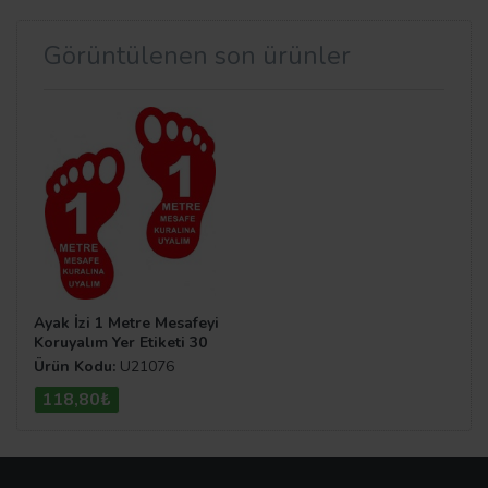
Görüntülenen son ürünler
Ayak İzi 1 Metre Mesafeyi
Koruyalım Yer Etiketi 30
cm Kırmızı U21076
Ürün Kodu:
U21076
118,80₺