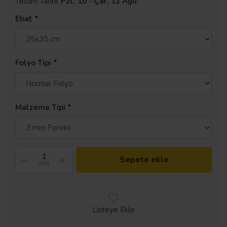
Teslim Tarihi:
Pzt, 10
-
Çar, 12 Ağu
Ebat
Folyo Tipi
Malzeme Tipi
Sepete ekle
Adet
Listeye Ekle