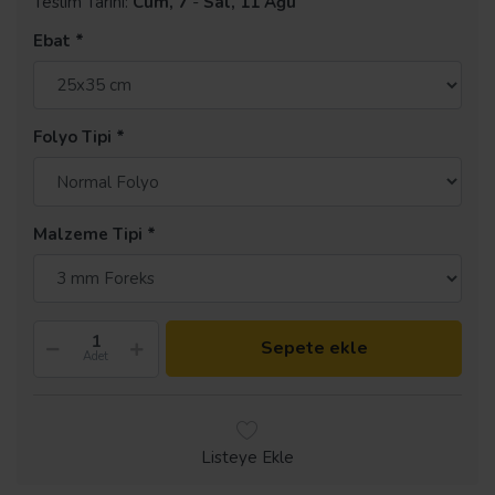
Teslim Tarihi:
Cum, 7
-
Sal, 11 Ağu
Ebat
Folyo Tipi
Malzeme Tipi
Sepete ekle
Adet
Listeye Ekle