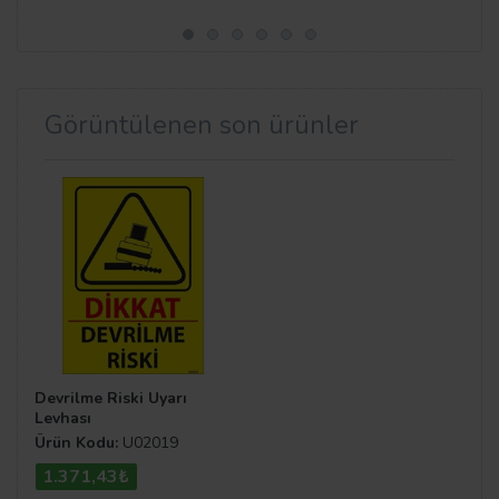
Görüntülenen son ürünler
Devrilme Riski Uyarı
Levhası
Ürün Kodu:
U02019
1.371,43₺