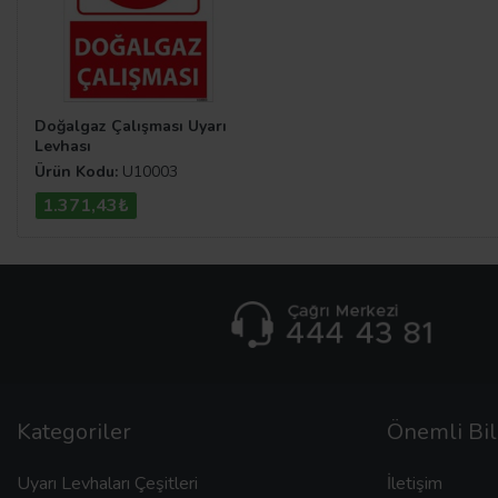
Doğalgaz Çalışması Uyarı
Levhası
Ürün Kodu:
U10003
1.371,43₺
Kategoriler
Önemli Bil
Uyarı Levhaları Çeşitleri
İletişim