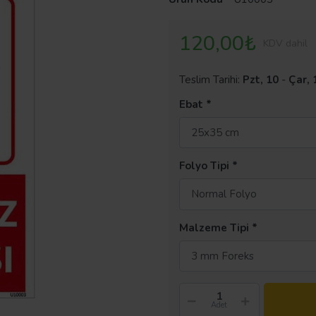
120,00₺
KDV dahil
Teslim Tarihi:
Pzt, 10
-
Çar, 
Ebat
25x35 cm
Folyo Tipi
Normal Folyo
Malzeme Tipi
3 mm Foreks
Adet