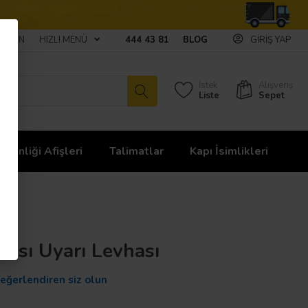
ULAŞIN
HIZLI MENÜ
444 43 81
BLOG
GIRIŞ YAP
İstek
Alışveriş
Liste
Sepet
üvenliği Afişleri
Talimatlar
Kapı İsimlikleri
ası Uyarı Levhası
değerlendiren siz olun