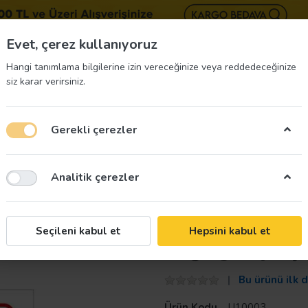
BIZE 
Evet, çerez kullanıyoruz
Hangi tanımlama bilgilerine izin vereceğinize veya reddedeceğinize
siz karar verirsiniz.
Gerekli çerezler
üvenliği Etiketleri
İş Güvenliği Ekipmanları
İş G
Analitik çerezler
rı Levhası
Taroks
Seçileni kabul et
Hepsini kabul et
Doğalgaz Çalışm
Bu ürünü ilk 
Ürün Kodu
U10003