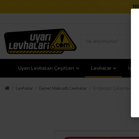
Uyarı Levhaları Çeşitleri
Levhalar
İş G
Levhalar
Genel Maksatlı Levhalar
Doğalgaz Çalışması Uya