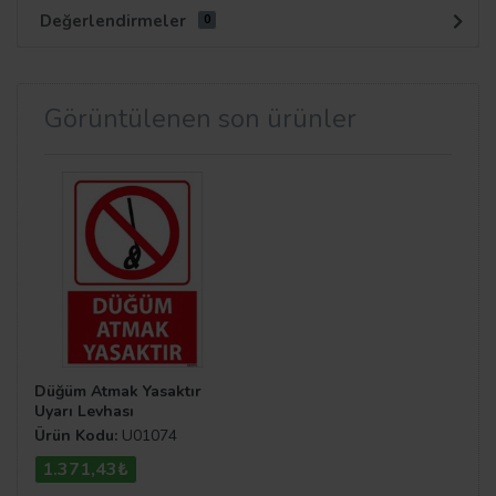
Değerlendirmeler
0
Görüntülenen son ürünler
Düğüm Atmak Yasaktır
Uyarı Levhası
Ürün Kodu:
U01074
1.371,43₺