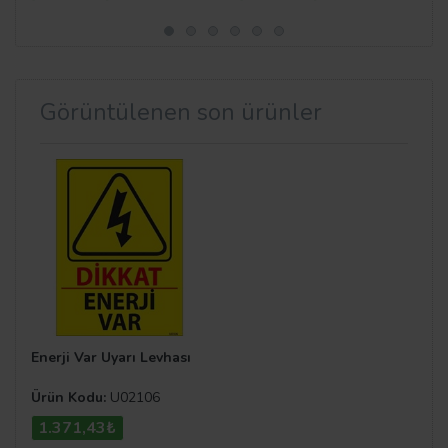
Görüntülenen son ürünler
Enerji Var Uyarı Levhası
Ürün Kodu:
U02106
1.371,43₺