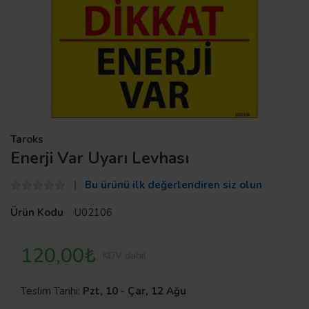
Taroks
Enerji Var Uyarı Levhası
Bu ürünü ilk değerlendiren siz olun
Ürün Kodu
U02106
120,00₺
KDV dahil
Teslim Tarihi:
Pzt, 10
-
Çar, 12 Ağu