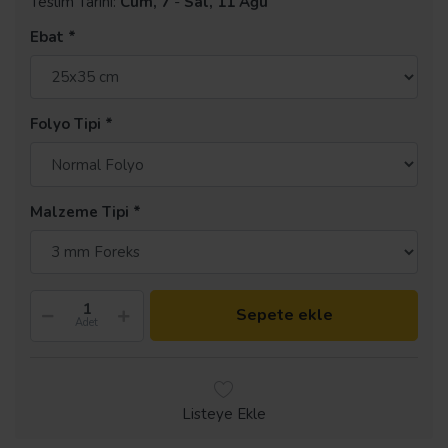
Teslim Tarihi:
Cum, 7
-
Sal, 11 Ağu
Ebat
Folyo Tipi
Malzeme Tipi
Sepete ekle
Adet
Listeye Ekle