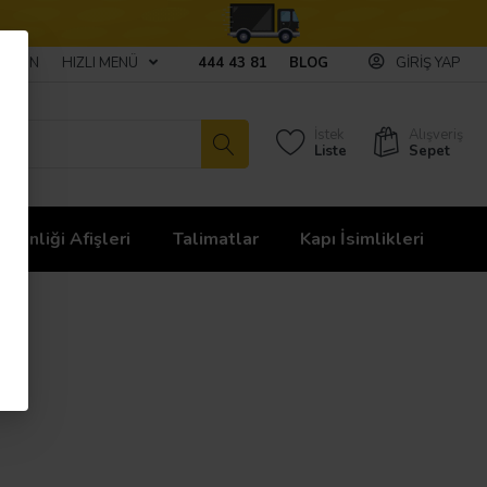
ULAŞIN
HIZLI MENÜ
444 43 81
BLOG
GIRIŞ YAP
İstek
Alışveriş
Liste
Sepet
üvenliği Afişleri
Talimatlar
Kapı İsimlikleri