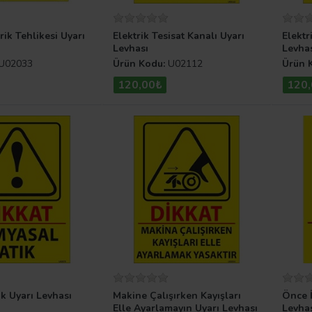
rik Tehlikesi Uyarı
Elektrik Tesisat Kanalı Uyarı
Elektr
Levhası
Levha
U02033
Ürün Kodu:
U02112
Ürün 
120,00₺
120
ık Uyarı Levhası
Makine Çalışırken Kayışları
Önce İ
Elle Ayarlamayın Uyarı Levhası
Levha