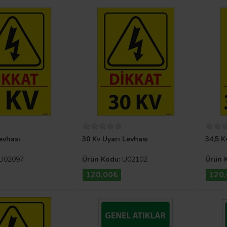
evhası
30 Kv Uyarı Levhası
34,5 K
U02097
Ürün Kodu:
U02102
Ürün 
120,00₺
120