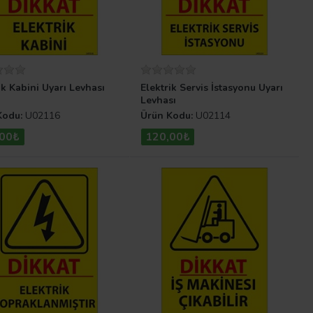
ik Kabini Uyarı Levhası
Elektrik Servis İstasyonu Uyarı
Levhası
Kodu:
U02116
Ürün Kodu:
U02114
,00₺
120,00₺