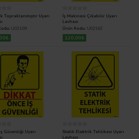
ik Topraklanmıştır Uyarı
İş Makinesi Çıkabilir Uyarı
sı
Levhası
Kodu:
U02109
Ürün Kodu:
U02162
,00₺
120,00₺
ş Güvenliği Uyarı
Statik Elektrik Tehlikesi Uyarı
sı
Levhası