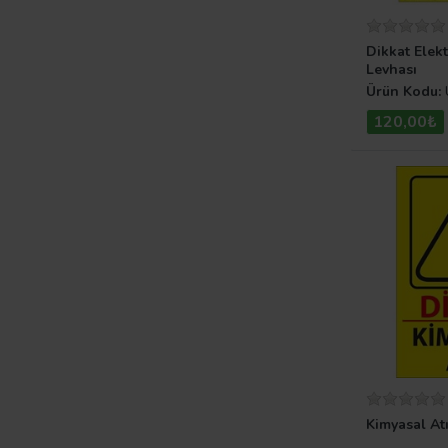
Dikkat Elekt
Levhası
Ürün Kodu:
120,00₺
Kimyasal At