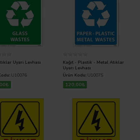
ıklar Uyarı Levhası
Kağıt - Plastik - Metal Atıklar
Uyarı Levhası
Kodu:
U10076
Ürün Kodu:
U10075
,00₺
120,00₺