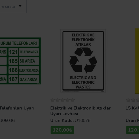
re sırala
Telefonları Uyarı
Elektrik ve Elektronik Atıklar
15 Kv 
Uyarı Levhası
U05036
Ürün Kodu:
U10078
Ürün 
120,00₺
120