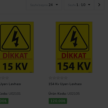
24
1
10
Sayfa başına
Sayfa
/
Uyarı Levhası
154 Kv Uyarı Levhası
Kodu:
U02101
Ürün Kodu:
U02105
,00₺
120,00₺