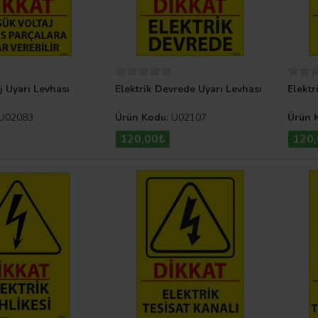
j Uyarı Levhası
Elektrik Devrede Uyarı Levhası
Elektr
U02083
Ürün Kodu:
U02107
Ürün 
120,00₺
120