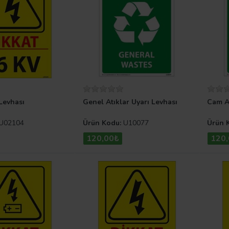
 Levhası
Genel Atıklar Uyarı Levhası
Cam At
U02104
Ürün Kodu:
U10077
Ürün 
120,00₺
120