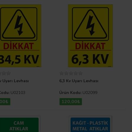
v Uyarı Levhası
6,3 Kv Uyarı Levhası
Kodu:
U02103
Ürün Kodu:
U02099
,00₺
120,00₺