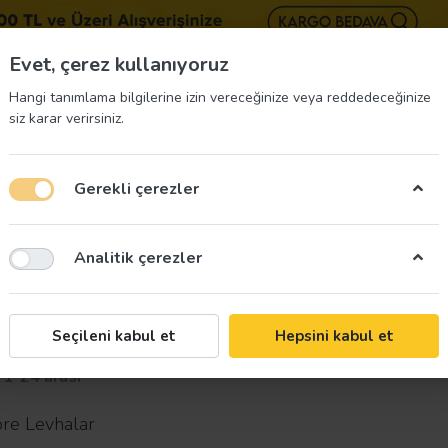
BIZE 
Evet, çerez kullanıyoruz
Hangi tanımlama bilgilerine izin vereceğinize veya reddedeceğinize
siz karar verirsiniz.
Gerekli çerezler
üvenliği Etiketleri
İş Güvenliği Ekipmanları
İş G
Analitik çerezler
ı
m Yerine Göre Uyarı Levhaları
Seçileni kabul et
Hepsini kabul et
n
1-24
arası
re Levhalar