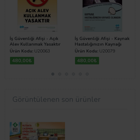
İş Güvenliği Afişi - Açık
İş Güvenliği Afişi - Kaynak
Alev Kullanmak Yasaktır
Hastalığınızın Kaynağı
Olmasın
Ürün Kodu:
U20063
Ürün Kodu:
U20079
480,00₺
480,00₺
Görüntülenen son ürünler