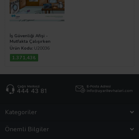
İş Güvenliği Afişi -
Mutfakta Çalışırken
Güvenliğinize Dikkat Edin
Ürün Kodu:
U20036
1.371,43₺
Kategoriler
Önemli Bilgiler