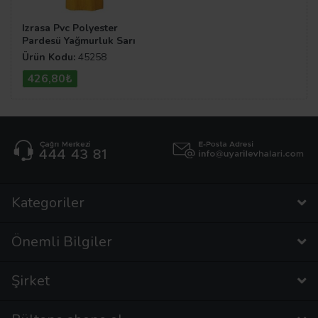
Izrasa Pvc Polyester
Pardesü Yağmurluk Sarı
XXL
Ürün Kodu:
45258
426,80₺
Kategoriler
Önemli Bilgiler
Şirket