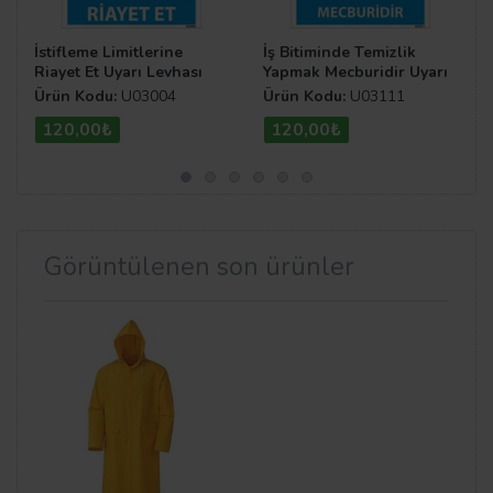
İstifleme Limitlerine
İş Bitiminde Temizlik
Riayet Et Uyarı Levhası
Yapmak Mecburidir Uyarı
Levhası
Ürün Kodu:
U03004
Ürün Kodu:
U03111
120,00₺
120,00₺
Görüntülenen son ürünler