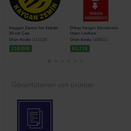
Kaygan Zemin Yer Etiketi
Dikey Yangın Söndürücü
30 cm Çap
Uyarı Levhası
Ürün Kodu:
U21028
Ürün Kodu:
U06022
118,80₺
61,71₺
Görüntülenen son ürünler