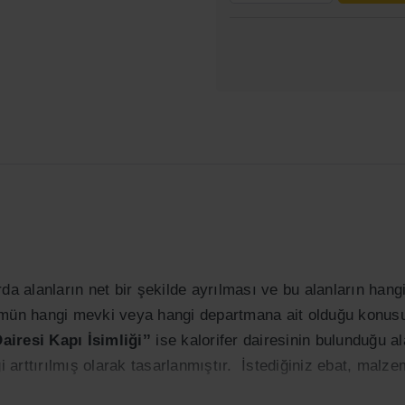
a alanların net bir şekilde ayrılması ve bu alanların hangi 
mün hangi mevki veya hangi departmana ait olduğu konusund
Dairesi Kapı İsimliği’’
ise kalorifer dairesinin bulunduğu al
ği arttırılmış olarak tasarlanmıştır. İstediğiniz ebat, malz
.