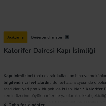
Açıklama
Değerlendirmeler
0
Kalorifer Dairesi Kapı İsimliği
Kapı İsimlikleri
toplu olarak kullanılan bina ve mekânlard
bilgilendirici levhalardır
. Bu levhalar sayesinde o bölü
aradıkları yeri pratik bir şekilde bulabilirler.
‘’Kalorifer 
zemin üzerine büyük harfler ile yazılarak dikkat çekicili
Pratik bir şekilde dilediğiniz kapının üstüne asabilirsiniz
Daha fazla göster