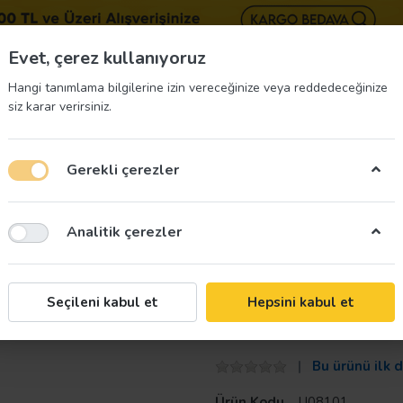
BIZE 
Evet, çerez kullanıyoruz
Hangi tanımlama bilgilerine izin vereceğinize veya reddedeceğinize
siz karar verirsiniz.
Gerekli çerezler
üvenliği Etiketleri
İş Güvenliği Ekipmanları
İş G
Analitik çerezler
Taroks
Seçileni kabul et
Hepsini kabul et
Kalorifer Dairesi
Bu ürünü ilk 
Ürün Kodu
U08101