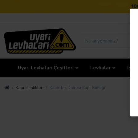
Uyarı Levhaları Çeşitleri
Levhalar
İş G
Kapı İsimlikleri
Kalorifer Dairesi Kapı İsimliği