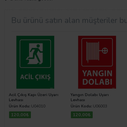
Bu ürünü satın alan müşteriler bu
Kapı İsimlik Modelleri
Uyarı Levhaları.com sitemizde ihtiyacınız olan tüm lev
uzaklığınızda! Uzun yıllara dayanan iş tecrübesi ve yükse
İsimliği Fiyatları
ise diğer rakiplerine göre oldukça düş
İsimlikleri
kategorisine göz atabilirsiniz.
Acil Çıkış Kapı Üzeri Uyarı
Yangın Dolabı Uyarı
Levhası
Levhası
Ürün Kodu:
U04010
Ürün Kodu:
U06003
120,00₺
120,00₺