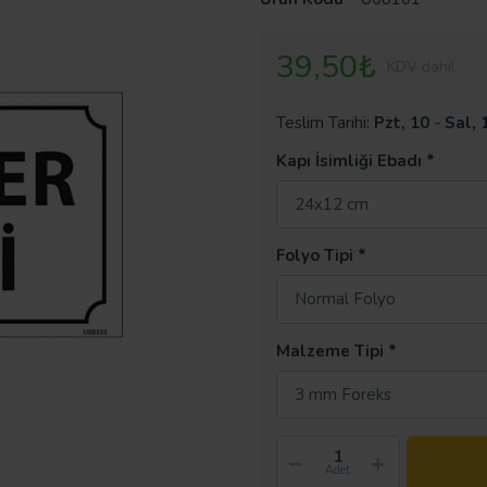
39,50₺
KDV dahil
Teslim Tarihi:
Pzt, 10
-
Sal, 
Kapı İsimliği Ebadı
24x12 cm
Folyo Tipi
Normal Folyo
Malzeme Tipi
3 mm Foreks
Adet