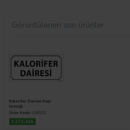
Görüntülenen son ürünler
Kalorifer Dairesi Kapı
İsimliği
Ürün Kodu:
U08101
1.371,43₺