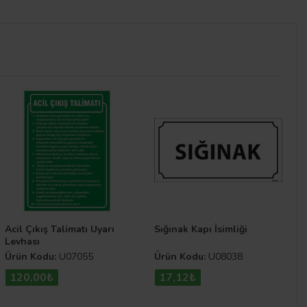
cuz Kapı İsimlik
modelleri
sadece tek bir tık
gönül rahatlığı ile uzun yıllar kullanabilirsiniz.
Kapı
de düzenlenmiştir. Diğer modellere göz atmak için
Kapı
Acil Çıkış Talimatı Uyarı
Sığınak Kapı İsimliği
Levhası
Ürün Kodu:
U07055
Ürün Kodu:
U08038
120,00₺
17,12₺