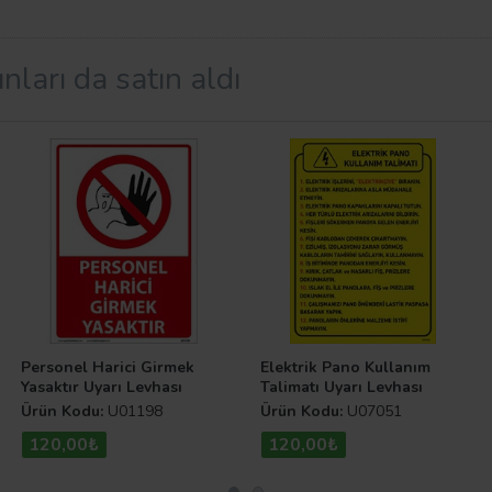
nları da satın aldı
ha ve
kapı isimlik çeşitlerini
kolaylıkla bulabilirsiniz.
En U
k teknolojiye sahip tesislerimizde ürettiğimiz ürünlerimizi 
ük bir seviyede olup tam sizin bütçenizi yormayacak şekil
Personel Harici Girmek
Elektrik Pano Kullanım
Yasaktır Uyarı Levhası
Talimatı Uyarı Levhası
Ürün Kodu:
U01198
Ürün Kodu:
U07051
120,00₺
120,00₺