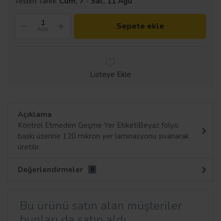
Teslim Tarihi:
Cum, 7
-
Sal, 11 Ağu
Sepete ekle
Adet
Listeye Ekle
Açıklama
Kontrol Etmeden Geçme Yer EtiketiBeyaz folyo
baskı üzerine 120 mikron yer laminasyonu sıvanarak
üretilir.
Değerlendirmeler
0
Bu ürünü satın alan müşteriler
bunları da satın aldı