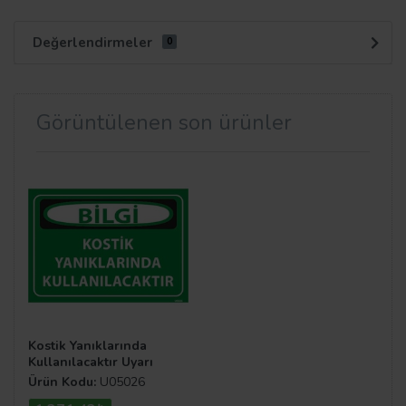
Değerlendirmeler
0
Görüntülenen son ürünler
Kostik Yanıklarında
Kullanılacaktır Uyarı
Levhası
Ürün Kodu:
U05026