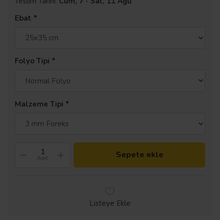
Teslim Tarihi:
Cum, 7
-
Sal, 11 Ağu
Ebat
Folyo Tipi
Malzeme Tipi
Sepete ekle
Adet
Listeye Ekle