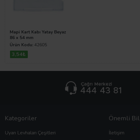
Mapi Kart Kabı Yatay Beyaz
86 x 54 mm
Ürün Kodu:
42605
3,54₺
Kategoriler
Önemli Bil
Uyarı Levhaları Çeşitleri
İletişim