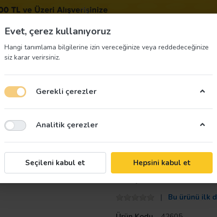
BIZE 
Evet, çerez kullanıyoruz
Hangi tanımlama bilgilerine izin vereceğinize veya reddedeceğinize
siz karar verirsiniz.
Gerekli çerezler
üvenliği Etiketleri
İş Güvenliği Ekipmanları
İş G
Analitik çerezler
Kart Kabı Yatay Beyaz 86 x 54 mm
Mapi
Seçileni kabul et
Hepsini kabul et
Mapi Kart Kabı
Bu ürünü ilk 
Ürün Kodu
42605