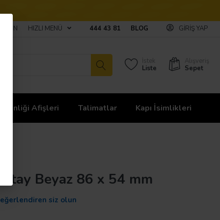
ULAŞIN
HIZLI MENÜ
444 43 81
BLOG
GIRIŞ YAP
İstek
Alışveriş
Liste
Sepet
üvenliği Afişleri
Talimatlar
Kapı İsimlikleri
 Yatay Beyaz 86 x 54 mm
değerlendiren siz olun