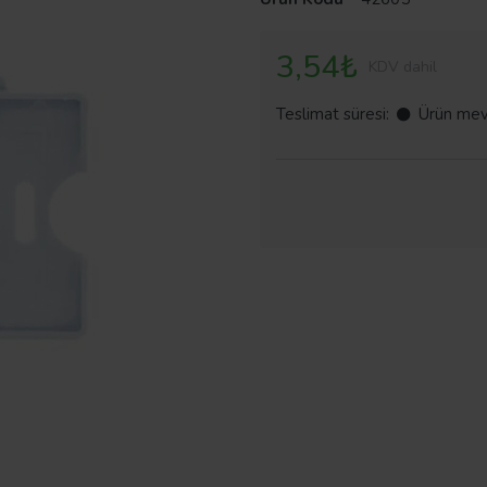
3,54₺
KDV dahil
Teslimat süresi:
Ürün mev