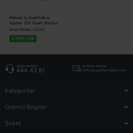
Mekap İş Ayakkabısı
Jupiter 101 Siyah Barton
S1P
Ürün Kodu:
43646
1.099,24₺
Kategoriler
Önemli Bilgiler
Şirket