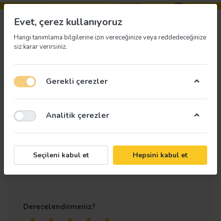
Evet, çerez kullanıyoruz
Hangi tanımlama bilgilerine izin vereceğinize veya reddedeceğinize
siz karar verirsiniz.
Menü
Giriş yap
İstek listesi
Sepet
Gerekli çerezler
Ürün
Devrilme Riski Uyarı
Analitik çerezler
değerlendirmeleri
Levhası
Yalnızca kayıtlı kullanıcılar değerlendirme
Seçileni kabul et
Hepsini kabul et
yapabilir
Derecelendirmeniz?