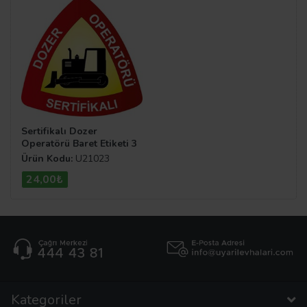
Sertifikalı Dozer
Operatörü Baret Etiketi 3
Cm Çap
Ürün Kodu:
U21023
24,00₺
Kategoriler