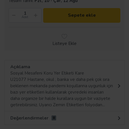
Teslim Tarihi:
Pzt, 10
-
Çar, 12 Ağu
Sepete ekle
Adet
Listeye Ekle
Açıklama
Sosyal Mesafeni Koru Yer Etiketi Kare
U21077 Hastane, okul , banka ve daha pek çok sıra
beklenen mekanda pandemi koşullarına uygunluk için
bazı yer etiketleri kullanılarak çevredeki insanları
daha organize bir halde kurallara uygun bir vaziyete
getirebilirsiniz. Uyarıcı Zemin Etiketleri folyodan...
Değerlendirmeler
0