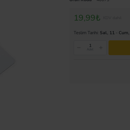
19,99₺
KDV dahil
Teslim Tarihi:
Sal, 11
-
Cum,
Adet