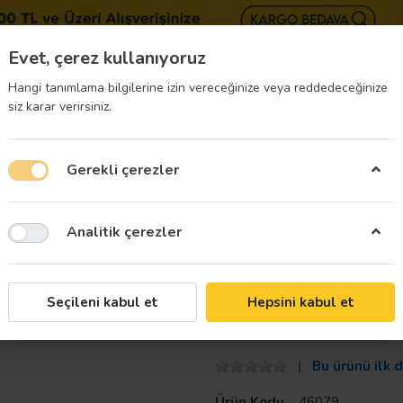
BIZE 
Evet, çerez kullanıyoruz
Hangi tanımlama bilgilerine izin vereceğinize veya reddedeceğinize
siz karar verirsiniz.
Gerekli çerezler
üvenliği Etiketleri
İş Güvenliği Ekipmanları
İş G
Analitik çerezler
 Mifare Chipli Kart
Taroks
Seçileni kabul et
Hepsini kabul et
Taroks Mifare C
Bu ürünü ilk 
Ürün Kodu
46079