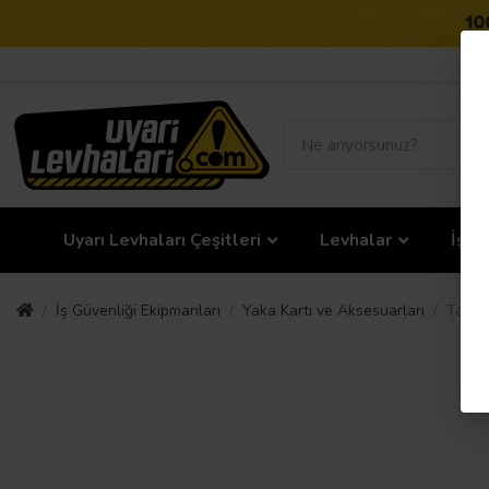
Uyarı Levhaları Çeşitleri
Levhalar
İş G
İş Güvenliği Ekipmanları
Yaka Kartı ve Aksesuarları
Taroks