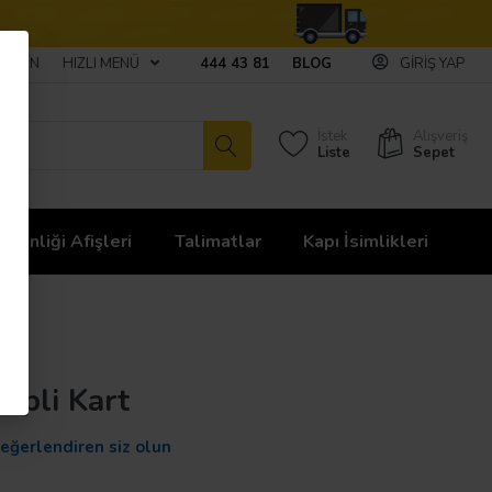
ULAŞIN
HIZLI MENÜ
444 43 81
BLOG
GIRIŞ YAP
İstek
Alışveriş
Liste
Sepet
üvenliği Afişleri
Talimatlar
Kapı İsimlikleri
hipli Kart
değerlendiren siz olun