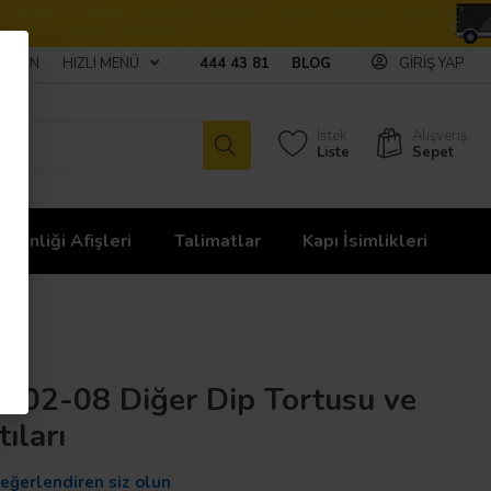
ULAŞIN
HIZLI MENÜ
444 43 81
BLOG
GIRIŞ YAP
İstek
Alışveriş
Liste
Sepet
üvenliği Afişleri
Talimatlar
Kapı İsimlikleri
07-02-08 Diğer Dip Tortusu ve
ıları
değerlendiren siz olun