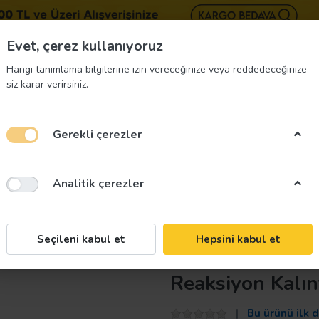
BIZE 
Evet, çerez kullanıyoruz
Hangi tanımlama bilgilerine izin vereceğinize veya reddedeceğinize
siz karar verirsiniz.
Gerekli çerezler
üvenliği Etiketleri
İş Güvenliği Ekipmanları
İş G
Analitik çerezler
 Diğer Dip Tortusu ve Reaksiyon Kalıntıları
Taroks
Seçileni kabul et
Hepsini kabul et
Tehlikeli Atık 
Reaksiyon Kalınt
Bu ürünü ilk 