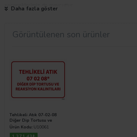
seçeneklerimiz de mevcuttur.
Daha fazla göster
Görüntülenen son ürünler
Uyarı Levhaları Nerelerde Kullan
Toplu olarak kullanılan iş alanları veya mekanları daha 
kullanılan alana göre çeşitlilik göstermekte ve o katego
Levhalar
kategorisinden göz atabilirsiniz.
Tehlikeli Atık 07-02-08
Diğer Dip Tortusu ve
Reaksiyon Kalıntıları
Ürün Kodu:
U10061
1.371,43₺