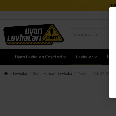
Uyarı Levhaları Çeşitleri
Levhalar
İş G
Levhalar
Genel Maksatlı Levhalar
Tehlikeli Atık 07-02-08