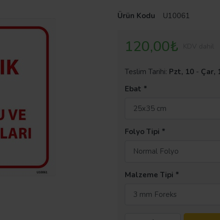
Ürün Kodu
U10061
120,00₺
KDV dahil
Teslim Tarihi:
Pzt, 10
-
Çar, 
Ebat
25x35 cm
Folyo Tipi
Normal Folyo
Malzeme Tipi
3 mm Foreks