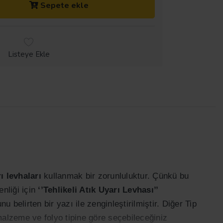
Sepete ekle
Listeye Ekle
ı
ı levhaları
kullanmak bir zorunluluktur. Çünkü bu
enliği için
‘’Tehlikeli Atık Uyarı Levhası’’
 belirten bir yazı ile zenginleştirilmiştir. Diğer Tip
, malzeme ve folyo tipine göre seçebileceğiniz