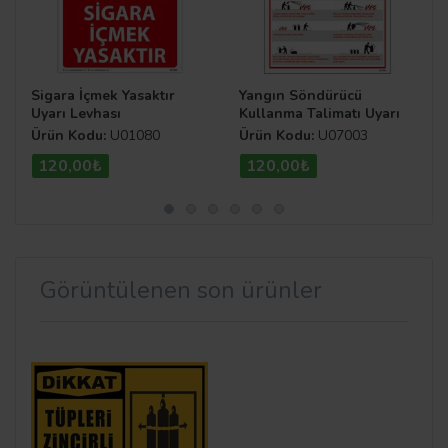
Sigara İçmek Yasaktır
Yangın Söndürücü
Uyarı Levhası
Kullanma Talimatı Uyarı
Levhası
Ürün Kodu:
U01080
Ürün Kodu:
U07003
120,00₺
120,00₺
Görüntülenen son ürünler