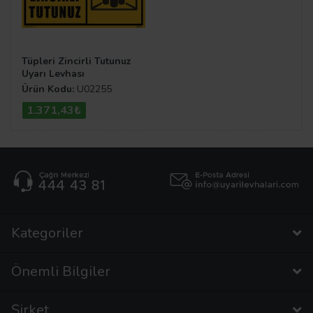
Tüpleri Zincirli Tutunuz
Uyarı Levhası
Ürün Kodu:
U02255
1.371,43₺
Kategoriler
Önemli Bilgiler
Şirket