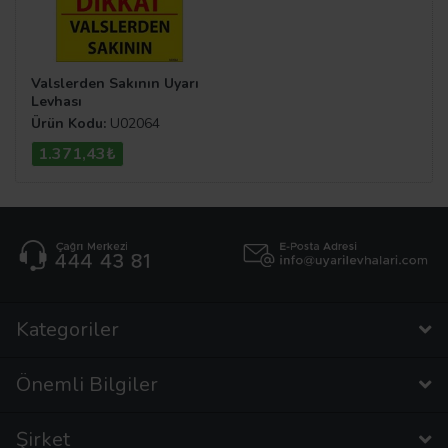
Valslerden Sakının Uyarı
Levhası
Ürün Kodu:
U02064
1.371,43₺
Kategoriler
Önemli Bilgiler
Şirket