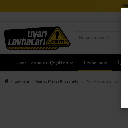
Uyarı Levhaları Çeşitleri
Levhalar
İş G
Levhalar
Genel Maksatlı Levhalar
Yük Asansörü Taşıma Ka