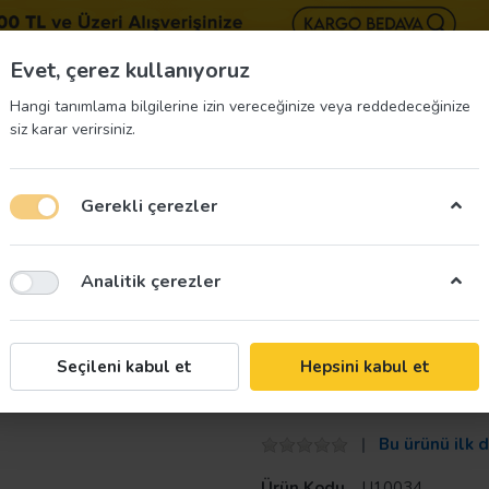
BIZE 
Evet, çerez kullanıyoruz
Hangi tanımlama bilgilerine izin vereceğinize veya reddedeceğinize
siz karar verirsiniz.
Gerekli çerezler
üvenliği Etiketleri
İş Güvenliği Ekipmanları
İş G
Analitik çerezler
pasitesi Uyarı Levhası
Taroks
Seçileni kabul et
Hepsini kabul et
Yük Asansörü Ta
Bu ürünü ilk 
Ürün Kodu
U10034