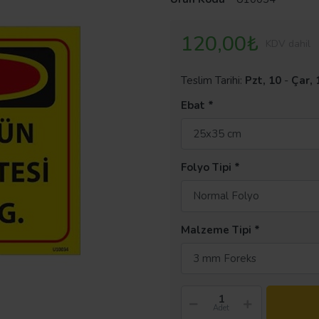
120,00₺
KDV dahil
Teslim Tarihi:
Pzt, 10
-
Çar, 
Ebat
25x35 cm
Folyo Tipi
Normal Folyo
Malzeme Tipi
3 mm Foreks
Adet