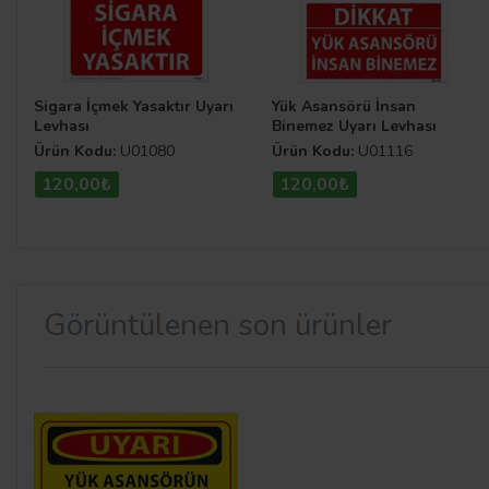
Sigara İçmek Yasaktır Uyarı
Yük Asansörü İnsan
Levhası
Binemez Uyarı Levhası
Ürün Kodu:
U01080
Ürün Kodu:
U01116
120,00₺
120,00₺
Görüntülenen son ürünler