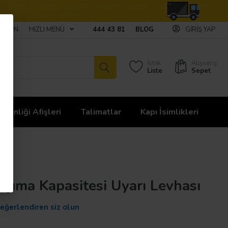
ULAŞIN
HIZLI MENÜ
444 43 81
BLOG
GIRIŞ YAP
İstek
Alışveriş
Liste
Sepet
üvenliği Afişleri
Talimatlar
Kapı İsimlikleri
şıma Kapasitesi Uyarı Levhası
değerlendiren siz olun