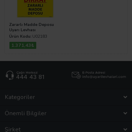
Zararlı Madde Deposu
Uyarı Levhası
Ürün Kodu:
U02183
1.371,43₺
Kategoriler
Önemli Bilgiler
Şirket